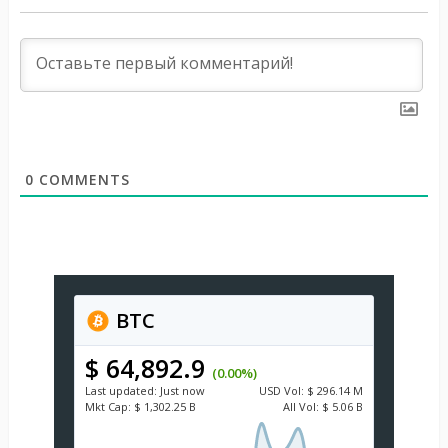
0
COMMENTS
BTC
$ 64,892.9
(0.00%)
Last updated:
Just now
USD
Vol:
$ 296.14 M
Mkt Cap:
$ 1,302.25 B
All Vol:
$ 5.06 B