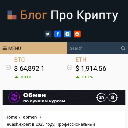
MENU
BTC
ETH
$ 64,892.1
$ 1,914.56
0.00 %
0.07 %
Home
\
obmen
\
eCash.expert в 2025 году: Профессиональный