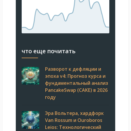
что еще почитать
Разворот к дефляции и
эпоха v4: Прогноз курса и
фундаментальный анализ
PancakeSwap (CAKE) в 2026
году
Эра Вольтера, хардфорк
Van Rossum и Ouroboros
Leios: Технологический