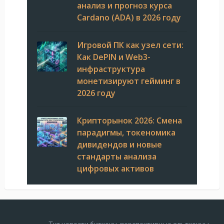
анализ и прогноз курса
Cardano (ADA) в 2026 году
Игровой ПК как узел сети:
Как DePIN и Web3-
инфраструктура
монетизируют гейминг в
2026 году
Крипторынок 2026: Смена
парадигмы, токеномика
дивидендов и новые
стандарты анализа
цифровых активов