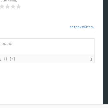
rticle Rating
авторизуйтесь
{}
[+]