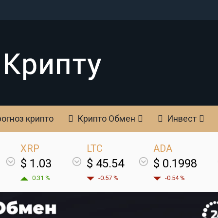
огноз крипто
Крипто Обмен
Инвест
XRP
LTC
ADA
$ 1.03
$ 45.54
$ 0.1998
0.31 %
-0.57 %
-0.54 %