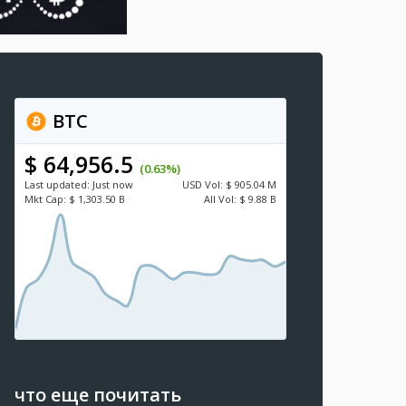
BTC
$ 64,956.5
(0.63%)
Last updated:
Just now
USD
Vol:
$ 905.04 M
Mkt Cap:
$ 1,303.50 B
All Vol:
$ 9.88 B
что еще почитать