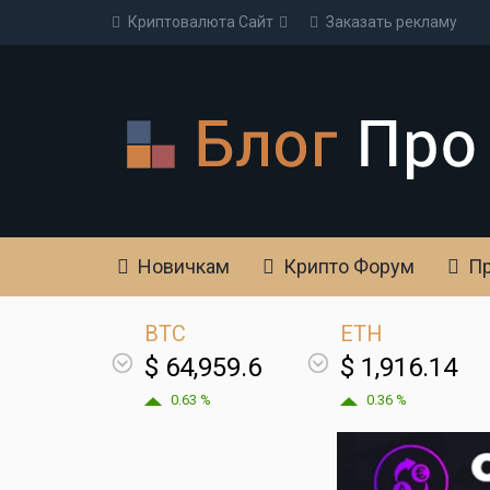
Криптовалюта Cайт
Заказать рекламу
Новичкам
Крипто Форум
Пр
BTC
ETH
$ 64,959.6
$ 1,916.14
0.63 %
0.36 %