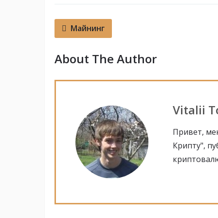
Майнинг
About The Author
Vitalii 
Привет, мен
Крипту", п
криптовалю