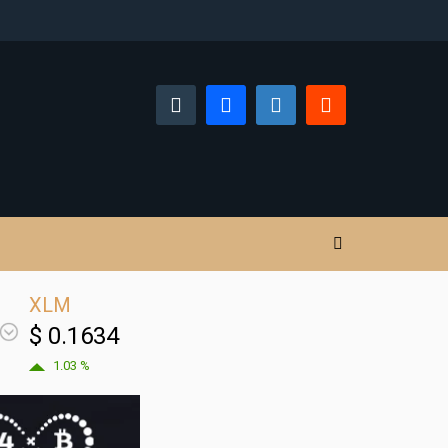
XLM
$ 0.1634
1.03 %