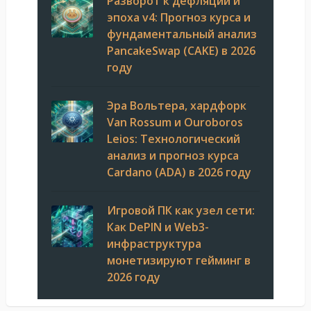
Разворот к дефляции и
эпоха v4: Прогноз курса и
фундаментальный анализ
PancakeSwap (CAKE) в 2026
году
Эра Вольтера, хардфорк
Van Rossum и Ouroboros
Leios: Технологический
анализ и прогноз курса
Cardano (ADA) в 2026 году
Игровой ПК как узел сети:
Как DePIN и Web3-
инфраструктура
монетизируют гейминг в
2026 году