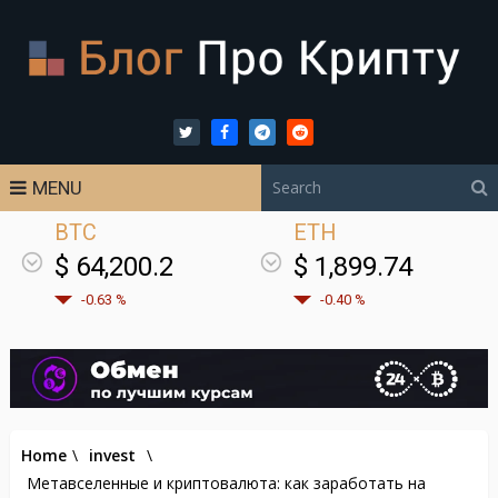
MENU
BTC
ETH
$ 64,200.2
$ 1,899.74
-0.63 %
-0.40 %
Home
\
invest
\
Метавселенные и криптовалюта: как заработать на