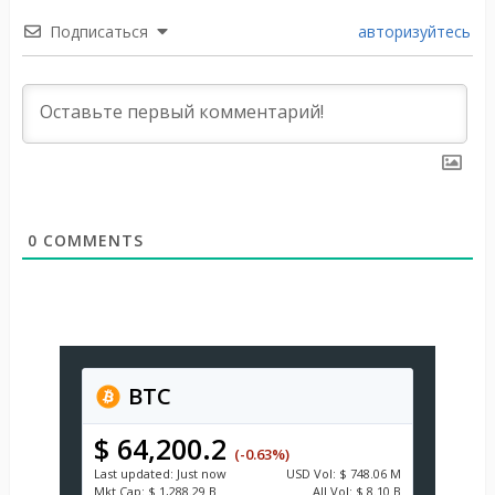
Подписаться
авторизуйтесь
0
COMMENTS
BTC
$ 64,200.2
(-0.63%)
Last updated:
Just now
USD
Vol:
$ 748.06 M
Mkt Cap:
$ 1,288.29 B
All Vol:
$ 8.10 B