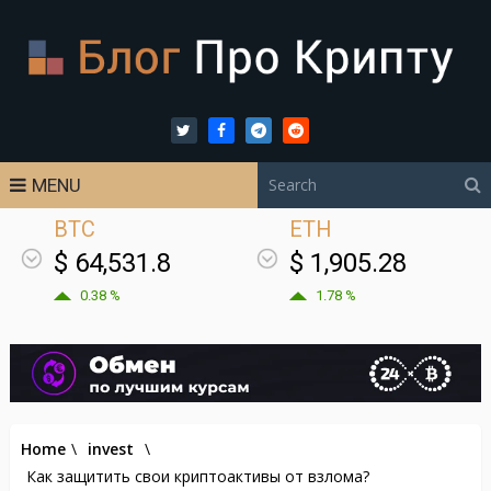
MENU
BTC
ETH
$ 64,531.8
$ 1,905.28
0.38 %
1.78 %
Home
\
invest
\
Как защитить свои криптоактивы от взлома?