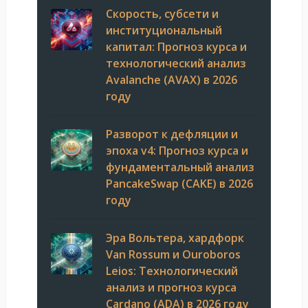
Скорость, субсети и
институциональный
капитал: Прогноз курса и
технологический анализ
Avalanche (AVAX) в 2026
году
Разворот к дефляции и
эпоха v4: Прогноз курса и
фундаментальный анализ
PancakeSwap (CAKE) в 2026
году
Эра Вольтера, хардфорк
Van Rossum и Ouroboros
Leios: Технологический
анализ и прогноз курса
Cardano (ADA) в 2026 году