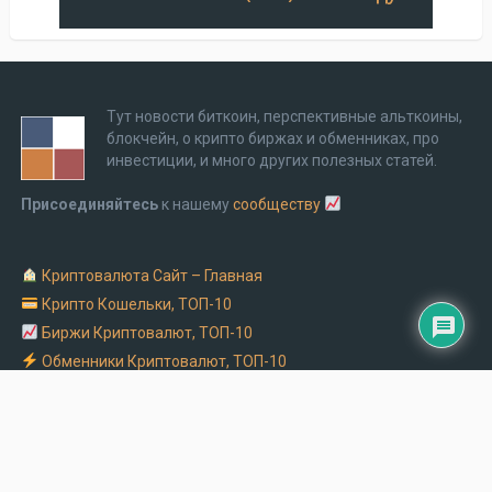
Тут новости биткоин, перспективные альткоины,
блокчейн, о крипто биржах и обменниках, про
инвестиции, и много других полезных статей.
Присоединяйтесь
к нашему
сообществу
Криптовалюта Cайт – Главная
Крипто Кошельки, ТОП-10
Биржи Криптовалют, ТОП-10
Обменники Криптовалют, ТОП-10
Заказать рекламу на крипто сайте