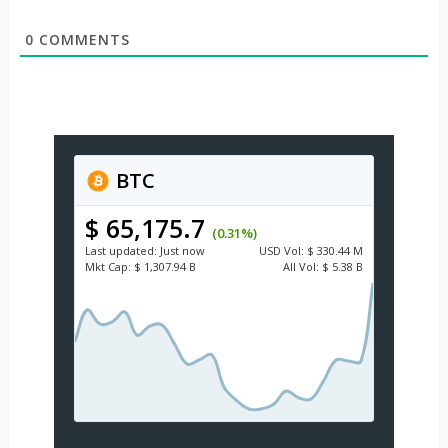
0
COMMENTS
BTC
$ 65,175.7
(0.31%)
Last updated:
Just now
USD
Vol:
$ 330.44 M
Mkt Cap:
$ 1,307.94 B
All Vol:
$ 5.38 B