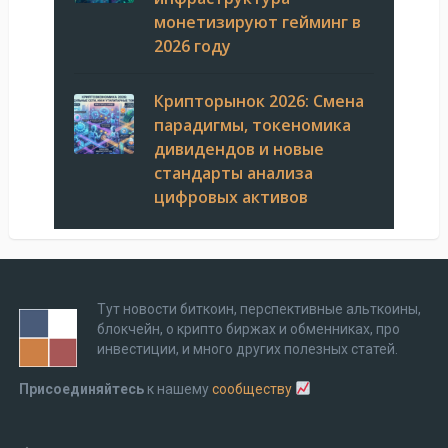
монетизируют гейминг в
2026 году
Крипторынок 2026: Смена
парадигмы, токеномика
дивидендов и новые
стандарты анализа
цифровых активов
Тут новости биткоин, перспективные альткоины,
блокчейн, о крипто биржах и обменниках, про
инвестиции, и много других полезных статей.
Присоединяйтесь
к нашему
сообществу