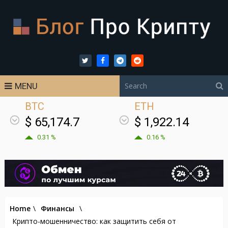
MENU
BTC
ETH
$ 65,174.7
$ 1,922.14
0.31 %
0.16 %
Home
\
Финансы
\
Крипто-мошенничество: как защитить себя от