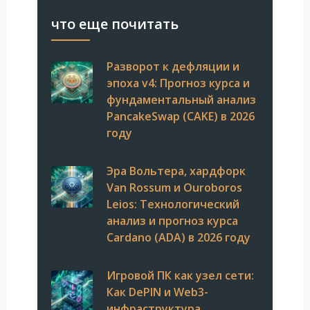
что еще почитать
Разворот к дефляции и
эпоха v4: Прогноз курса и
фундаментальный анализ
PancakeSwap (CAKE) в 2026
году
Эра Вольтера, хардфорк
Van Rossum и Ouroboros
Leios: Технологический
анализ и прогноз курса
Cardano (ADA) в 2026 году
Игровой ПК как узел сети:
Как DePIN и Web3-
инфраструктура