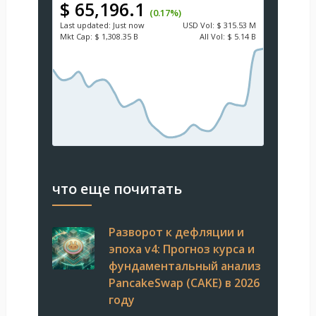
$ 65,196.1
(0.17%)
Last updated:
Just now
USD
Vol:
$ 315.53 M
Mkt Cap:
$ 1,308.35 B
All Vol:
$ 5.14 B
что еще почитать
Разворот к дефляции и
эпоха v4: Прогноз курса и
фундаментальный анализ
PancakeSwap (CAKE) в 2026
году