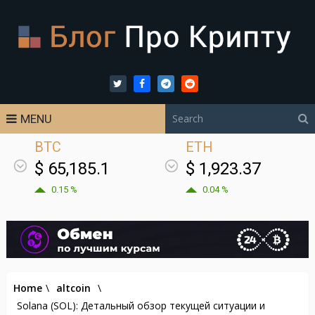
MENU
BTC
ETH
$ 65,185.1
$ 1,923.37
0.15 %
0.04 %
Home
\
altcoin
\
Solana (SOL): Детальный обзор текущей ситуации и