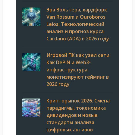
Эра Вольтера, хардфорк
Van Rossum и Ouroboros
Leios: Технологический
анализ и прогноз курса
Cardano (ADA) в 2026 году
Игровой ПК как узел сети:
Как DePIN и Web3-
инфраструктура
монетизируют гейминг в
2026 году
Крипторынок 2026: Смена
парадигмы, токеномика
дивидендов и новые
стандарты анализа
цифровых активов