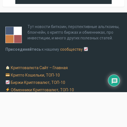
Тут новости биткоин, перспективные альткоины,
блокчейн, о крипто биржах и обменниках, про
инвестиции, и много других полезных статей.
Присоединяйтесь
к нашему
сообществу
Криптовалюта Cайт – Главная
Крипто Кошельки, ТОП-10
Биржи Криптовалют, ТОП-10
Обменники Криптовалют, ТОП-10
Заказать рекламу на крипто сайте