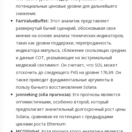
потенциальные ценовые уровни для дальнейшего
снижения.
FairValueBuffet:
Этот аналитик представляет
развернутый бычий сценарий, обосновывая свое
мнение на основе анализа технических индикаторов,
таких как уровни поддержки, перепроданность
индикатора импульса, сближение скользящих средних
и данные COT, указывающие на экстремальный
медвежий сентимент. Он считает, что SOL может
отскочить до следующего FVG на уровне 176,69. Он
также приводит фундаментальные аргументы в
пользу бычьего восстановления Solana.
jonnieking (оба прогноза):
Его прогнозы являются
оптимистичными, особенно второй, который
предполагает значительный долгосрочный рост цены
Solana, сравнивая ее потенциал с предыдущими
циклами роста Ethereum.
MCOGlobal:
Хотя прогноз этого аналитика является