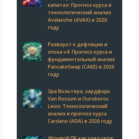
капитал: Прогноз курса и
технологический анализ
Avalanche (AVAX) в 2026
году
Разворот к дефляции и
эпоха v4: Прогноз курса и
фундаментальный анализ
PancakeSwap (CAKE) в 2026
году
Эра Вольтера, хардфорк
Van Rossum и Ouroboros
Leios: Технологический
анализ и прогноз курса
Cardano (ADA) в 2026 году
Игровой ПК как узел сети: