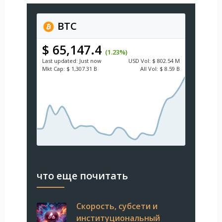
BTC
$ 65,147.4
(1.23%)
Last updated:
Just now
USD
Vol:
$ 802.54 M
Mkt Cap:
$ 1,307.31 B
All Vol:
$ 8.59 B
что еще почитать
Скорость, субсети и
институциональный