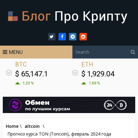
MENU
BTC
ETH
$ 65,147.1
$ 1,929.04
1.23 %
1.69 %
Home
\
altcoin
\
Прогноз курса TON (Toncoin), февраль 2024 года