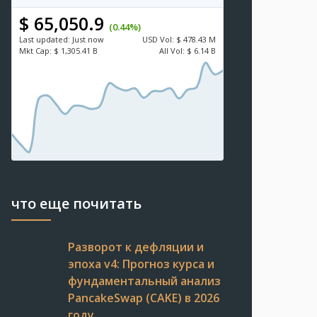
$ 65,050.9
(0.44%)
Last updated:
Just now
USD
Vol:
$ 478.43 M
Mkt Cap:
$ 1,305.41 B
All Vol:
$ 6.14 B
что еще почитать
Разворот к дефляции и
эпоха v4: Прогноз курса и
фундаментальный анализ
PancakeSwap (CAKE) в 2026
году