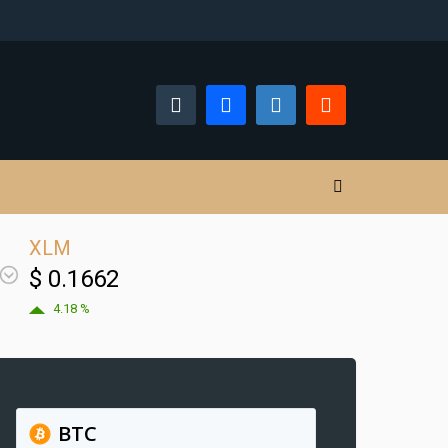
XLM
$ 0.1662
4.18 %
BTC