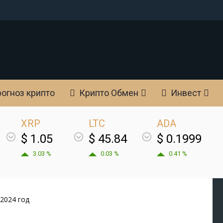
огноз крипто
Крипто Обмен
Инвест
XRP
LTC
ADA
$ 1.05
$ 45.84
$ 0.1999
3.03 %
0.03 %
0.41 %
 2024 год