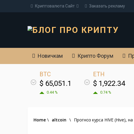
Криптовалюта Cайт
Заказать рекламу
Новичкам
Крипто Форум
Пр
BTC
ETH
$ 65,051.1
$ 1,922.34
0.44 %
0.74 %
Home
\
altcoin
\
Прогноз курса HIVE (Hive), на