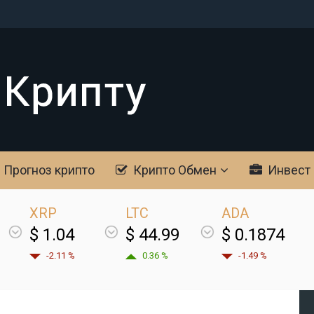
Прогноз крипто
Крипто Обмен
Инвест
XRP
LTC
ADA
$ 1.04
$ 44.99
$ 0.1874
-2.11 %
0.36 %
-1.49 %