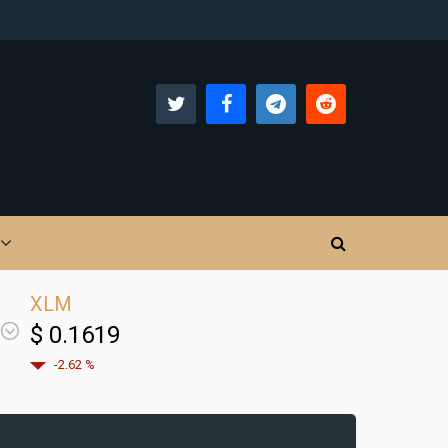
XLM
$ 0.1619
-2.62 %