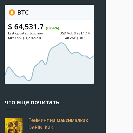
BTC
$ 64,531.7
(0.64%)
Last updated:
Just now
USD
Vol:
$ 981.17 M
Mkt Cap:
$ 1,294.92 B
All Vol:
$ 10.10 B
что еще почитать
Гейминг на максималках
DePIN: Как