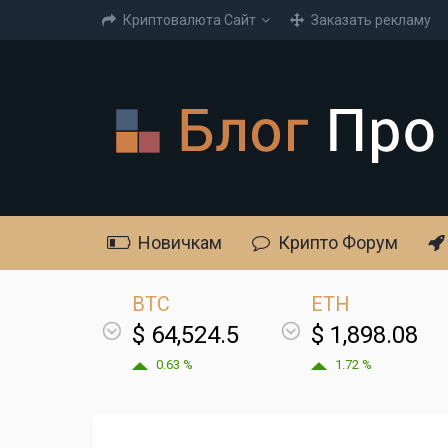
Криптовалюта Cайт
Заказать рекламу
Новичкам
Крипто Форум
BTC
ETH
$ 64,524.5
$ 1,898.08
0.63 %
1.72 %