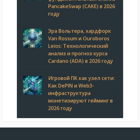
PancakeSwap (CAKE) в 2026
году
Эра Вольтера, хардфорк
Van Rossum и Ouroboros
Leios: Технологический
анализ и прогноз курса
Cardano (ADA) в 2026 году
Игровой ПК как узел сети:
Как DePIN и Web3-
инфраструктура
монетизируют гейминг в
2026 году