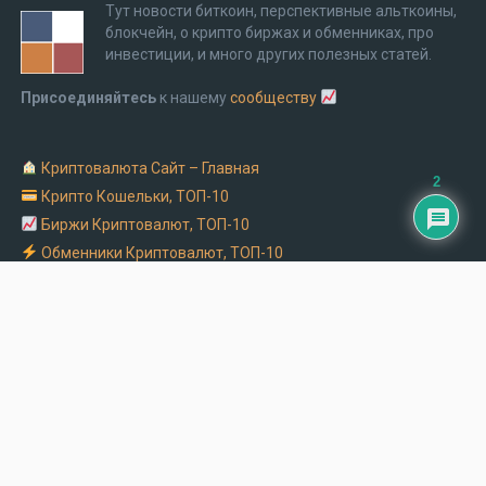
Тут новости биткоин, перспективные альткоины,
блокчейн, о крипто биржах и обменниках, про
инвестиции, и много других полезных статей.
Присоединяйтесь
к нашему
сообществу
Криптовалюта Cайт – Главная
2
Крипто Кошельки, ТОП-10
Биржи Криптовалют, ТОП-10
Обменники Криптовалют, ТОП-10
Заказать рекламу на крипто сайте
Обмен Биткоин на Монобанк
Криптоматы в Украине – адреса и часы работы