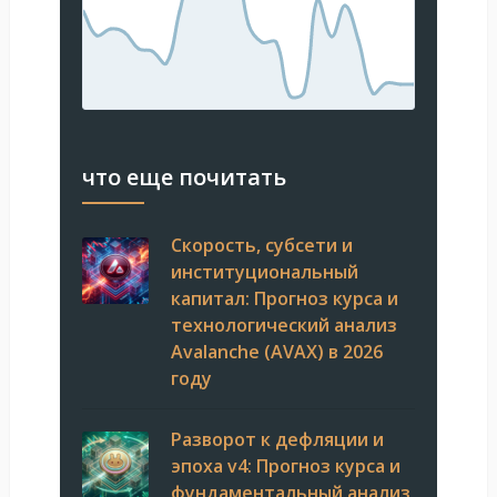
что еще почитать
Скорость, субсети и
институциональный
капитал: Прогноз курса и
технологический анализ
Avalanche (AVAX) в 2026
году
Разворот к дефляции и
эпоха v4: Прогноз курса и
фундаментальный анализ