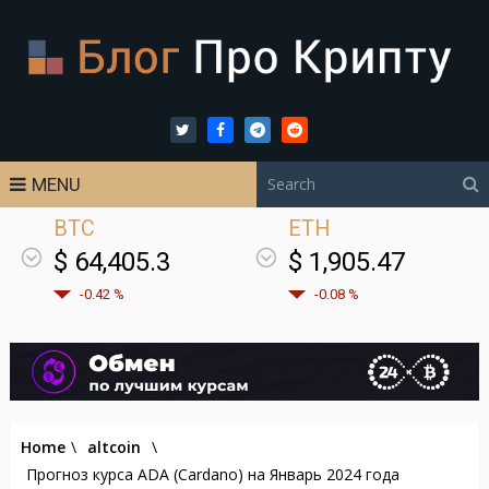
MENU
BTC
ETH
$ 64,405.3
$ 1,905.47
-0.42 %
-0.08 %
Home
\
altcoin
\
Прогноз курса ADA (Cardano) на Январь 2024 года