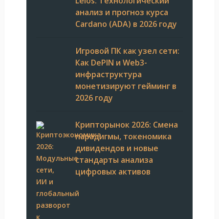
Leios: Технологический
анализ и прогноз курса
Cardano (ADA) в 2026 году
Игровой ПК как узел сети:
Как DePIN и Web3-
инфраструктура
монетизируют гейминг в
2026 году
Крипторынок 2026: Смена
парадигмы, токеномика
дивидендов и новые
стандарты анализа
цифровых активов