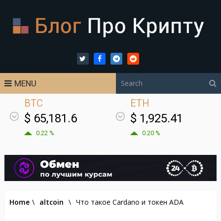
MENU
BTC
ETH
$ 65,181.6
$ 1,925.41
0.22 %
0.20 %
Home
\
altcoin
\
Что такое Cardano и токен ADA