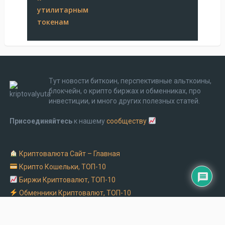
Тут новости биткоин, перспективные альткоины,
блокчейн, о крипто биржах и обменниках, про
инвестиции, и много других полезных статей.
Присоединяйтесь
к нашему
сообществу
Криптовалюта Cайт – Главная
Крипто Кошельки, ТОП-10
Биржи Криптовалют, ТОП-10
Обменники Криптовалют, ТОП-10
Заказать рекламу на крипто сайте