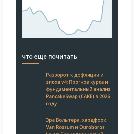
что еще почитать
Разворот к дефляции и
эпоха v4: Прогноз курса и
фундаментальный анализ
PancakeSwap (CAKE) в 2026
году
Эра Вольтера, хардфорк
Van Rossum и Ouroboros