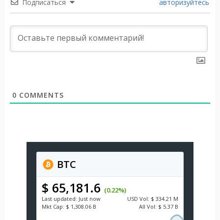
Подписаться
авторизуйтесь
0
COMMENTS
BTC
$ 65,181.6
(0.22%)
Last updated:
Just now
USD
Vol:
$ 334.21 M
Mkt Cap:
$ 1,308.06 B
All Vol:
$ 5.37 B