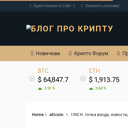
Криптовалюта Cайт
Заказать рекламу
Новичкам
Крипто Форум
Пр
BTC
ETH
$ 64,847.7
$ 1,913.75
0.91 %
0.60 %
Home
\
altcoin
\
1INCH: точка входа, новости